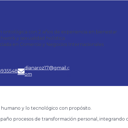
iana Gabriela Rodrig
 ontológica con 2 años de experiencia en bienestar
hwork y sexualidad holística
ciada en Comercio y Negocios Internacionales
dianaroz17@gmail.c
8935548
om
lo humano y lo tecnológico con propósito.
año procesos de transformación personal, integrando co