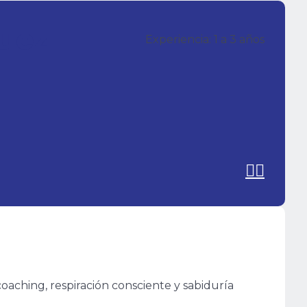
uez
Experiencia: 1 a 3 años
aching, respiración consciente y sabiduría