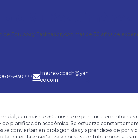
abio Muñoz Jiménez
 de Equipos y Facilitador, con más de 30 años de experi
fmunozcoach@yah
06 88930773
oo.com
rencial, con más de 30 años de experiencia en entornos d
s y de planificación académica. Se esfuerza constanteme
tes se conviertan en protagonistas y aprendices de por v
 su labor en la enseñanza y por sus contribuciones al cam