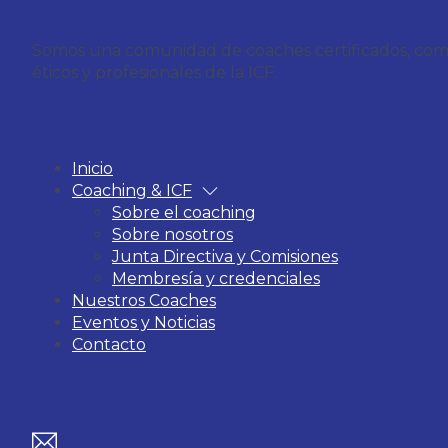
Somos una comunidad de coaches certificados, compro
éticos y profesionales de la ICF.
ICF Costa Rica
Inicio
Coaching & ICF
Sobre el coaching
Sobre nosotros
Junta Directiva y Comisiones
Membresía y credenciales
Nuestros Coaches
Eventos y Noticias
Contacto
Contacto