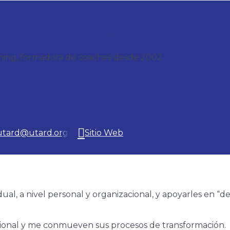
aría Francia Utard
hing, formadora de coaches desde 2002
tard@utard.org
Sitio Web
dual, a nivel personal y organizacional, y apoyarles en “
cional y me conmueven sus procesos de transformación.