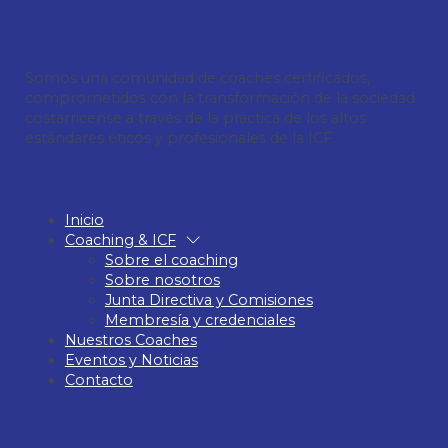
Nosotros
Somos una comunidad de coaches certificados,
comprometidos con la transformación de la sociedad
costarricense a través de la práctica de los altos
estándares éticos y profesionales de la ICF.
ICF Costa Rica
Inicio
Coaching & ICF
Sobre el coaching
Sobre nosotros
Junta Directiva y Comisiones
Membresía y credenciales
Nuestros Coaches
Eventos y Noticias
Contacto
Contacto