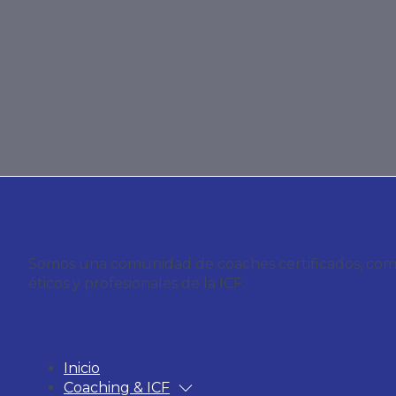
Nosotros
Somos una comunidad de coaches certificados, compro
éticos y profesionales de la ICF.
ICF Costa Rica
Inicio
Coaching & ICF