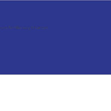
homas F Alvarado Ac
ios familiares y finanzas